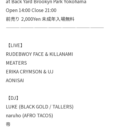
at Back Yard Brookyn Park Yokohama
Open 14:00 Close 21:00
前売り 2,000Yen 未成年入場無料
—————————————————————
【LIVE】
RUDEBWOY FACE & KILLANAMI
MEATERS
ERIKA CRYMSON & UJ
AONISAI
【DJ】
LUKE (BLACK GOLD / TALLERS)
naruho (AFRO TACOS)
帝