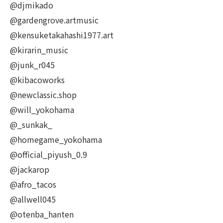
@djmikado
@gardengrove.artmusic
@kensuketakahashi1977.art
@kirarin_music
@junk_r045
@kibacoworks
@newclassic.shop
@will_yokohama
@_sunkak_
@homegame_yokohama
@official_piyush_0.9
@jackarop
@afro_tacos
@allwell045
@otenba_hanten