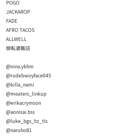
POGO
JACKAROP
FADE
AFRO TACOS
ALLWELL
御転婆飯店
@nina.ykhm
@rudebwoyface045
@killa_nami
@meaters_linkup
@erikacrymson
@aonisai.bss
@luke_bgs_hz_tls
@naruho81