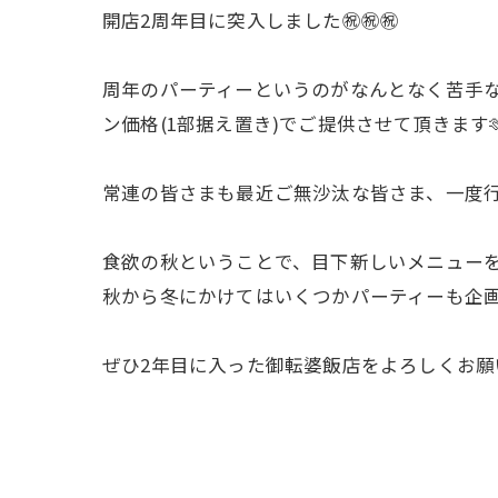
開店2周年目に突入しました㊗️㊗️㊗️
周年のパーティーというのがなんとなく苦手
ン価格(1部据え置き)でご提供させて頂きます
常連の皆さまも最近ご無沙汰な皆さま、一度
食欲の秋ということで、目下新しいメニュー
秋から冬にかけてはいくつかパーティーも企
ぜひ2年目に入った御転婆飯店をよろしくお願いしま